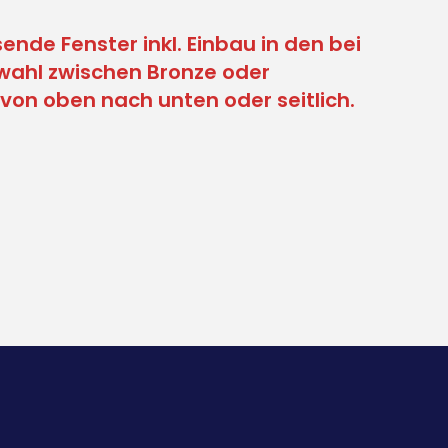
ende Fenster inkl. Einbau in den bei
swahl zwischen Bronze oder
von oben nach unten oder seitlich.