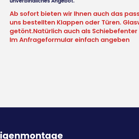
unverbindliches Angebot.
Ab sofort bieten wir Ihnen auch das pass
uns bestellten Klappen oder Türen. Gla
getönt.Natürlich auch als Schiebefenter 
Im Anfrageformular einfach angeben
e Eigenmontage